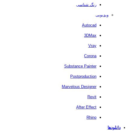
رنگ شناسی
ویدیویی
Autocad
3DMax
Vray
Corona
Substance Painter
Postproduction
Marvelous Designer
Revit
After Effect
Rhino
دانلودها