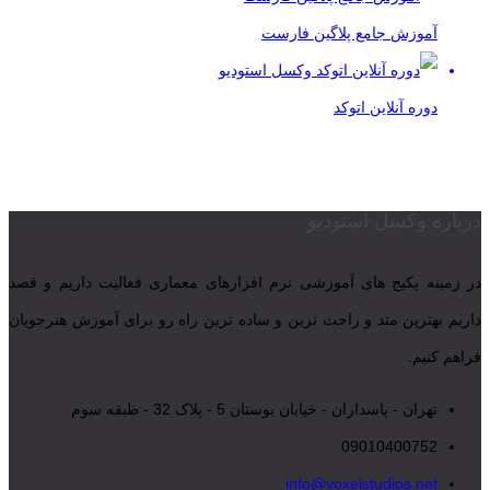
آموزش جامع پلاگین فارست
دوره آنلاین اتوکد
درباره وکسل استودیو
در زمینه پکیج های آموزشی نرم افزارهای معماری فعالیت داریم و قصد
داریم بهترین متد و راحت ترین و ساده ترین راه رو برای آموزش هنرجویان
فراهم کنیم.
تهران - پاسداران - خیابان بوستان 5 - پلاک 32 - طبقه سوم
09010400752
info@voxelstudios.net