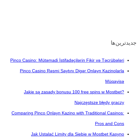
جدیدترین‌ها
Pinco Casino: Mütəmadi İstifadəçilərin Fikir və Təcrübələri
Pinco Casino Rəsmi Saytını Digər Onlayn Kazinolarla
Müqayisə
Jakie są zasady bonusu 100 free spins w Mostbet?
Najczęstsze błędy graczy
Comparing Pinco Onlayn Kazino with Traditional Casinos:
Pros and Cons
Jak Ustalać Limity dla Siebie w Mostbet Kasyno