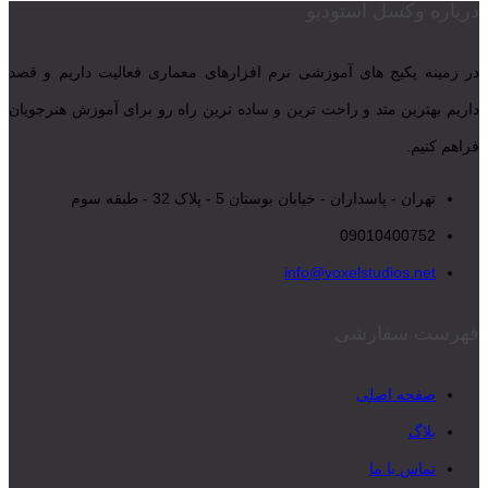
درباره وکسل استودیو
در زمینه پکیج های آموزشی نرم افزارهای معماری فعالیت داریم و قصد
داریم بهترین متد و راحت ترین و ساده ترین راه رو برای آموزش هنرجویان
فراهم کنیم.
تهران - پاسداران - خیابان بوستان 5 - پلاک 32 - طبقه سوم
09010400752
info@voxelstudios.net
فهرست سفارشی
صفحه اصلی
بلاگ
تماس با ما