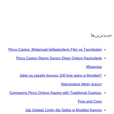
جدیدترین‌ها
Pinco Casino: Mütəmadi İstifadəçilərin Fikir və Təcrübələri
Pinco Casino Rəsmi Saytını Digər Onlayn Kazinolarla
Müqayisə
Jakie są zasady bonusu 100 free spins w Mostbet?
Najczęstsze błędy graczy
Comparing Pinco Onlayn Kazino with Traditional Casinos:
Pros and Cons
Jak Ustalać Limity dla Siebie w Mostbet Kasyno