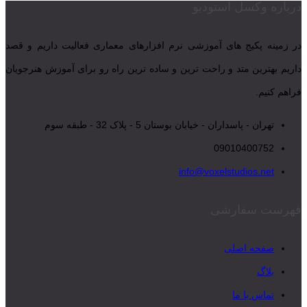
درباره وکسل استودیو
در زمینه پکیج های آموزشی نرم افزارهای معماری فعالیت داریم و قصد
داریم بهترین متد و راحت ترین و ساده ترین راه رو برای آموزش هنرجویان
فراهم کنیم.
تهران - پاسداران - خیابان بوستان 5 - پلاک 32 - طبقه سوم
09010400752
info@voxelstudios.net
فهرست سفارشی
صفحه اصلی
بلاگ
تماس با ما