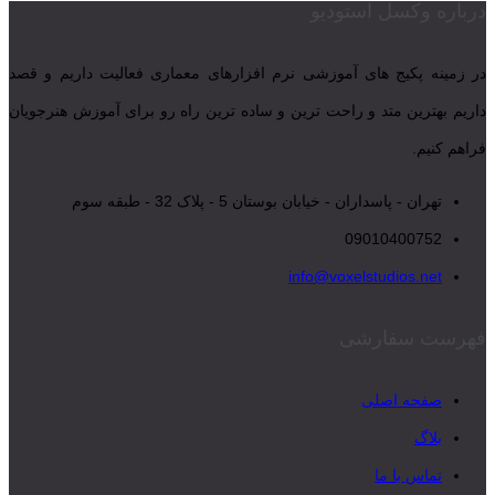
درباره وکسل استودیو
در زمینه پکیج های آموزشی نرم افزارهای معماری فعالیت داریم و قصد
داریم بهترین متد و راحت ترین و ساده ترین راه رو برای آموزش هنرجویان
فراهم کنیم.
تهران - پاسداران - خیابان بوستان 5 - پلاک 32 - طبقه سوم
09010400752
info@voxelstudios.net
فهرست سفارشی
صفحه اصلی
بلاگ
تماس با ما