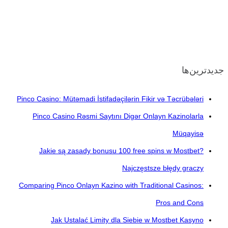
جدیدترین‌ها
Pinco Casino: Mütəmadi İstifadəçilərin Fikir və Təcrübələri
Pinco Casino Rəsmi Saytını Digər Onlayn Kazinolarla
Müqayisə
Jakie są zasady bonusu 100 free spins w Mostbet?
Najczęstsze błędy graczy
Comparing Pinco Onlayn Kazino with Traditional Casinos:
Pros and Cons
Jak Ustalać Limity dla Siebie w Mostbet Kasyno