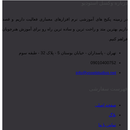
درباره وکسل استودیو
در زمینه پکیج های آموزشی نرم افزارهای معماری فعالیت داریم و قصد
داریم بهترین متد و راحت ترین و ساده ترین راه رو برای آموزش هنرجویان
فراهم کنیم.
تهران - پاسداران - خیابان بوستان 5 - پلاک 32 - طبقه سوم
09010400752
info@voxelstudios.net
فهرست سفارشی
صفحه اصلی
بلاگ
تماس با ما