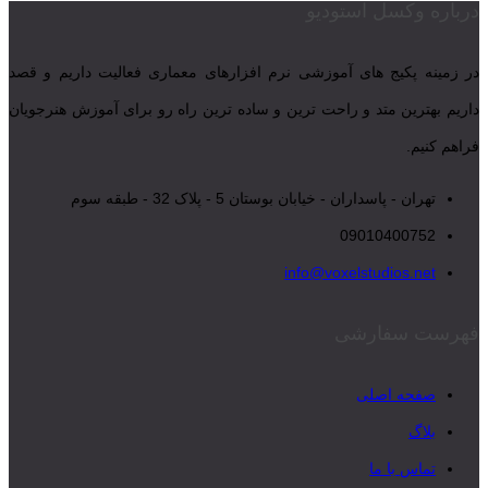
درباره وکسل استودیو
در زمینه پکیج های آموزشی نرم افزارهای معماری فعالیت داریم و قصد
داریم بهترین متد و راحت ترین و ساده ترین راه رو برای آموزش هنرجویان
فراهم کنیم.
تهران - پاسداران - خیابان بوستان 5 - پلاک 32 - طبقه سوم
09010400752
info@voxelstudios.net
فهرست سفارشی
صفحه اصلی
بلاگ
تماس با ما