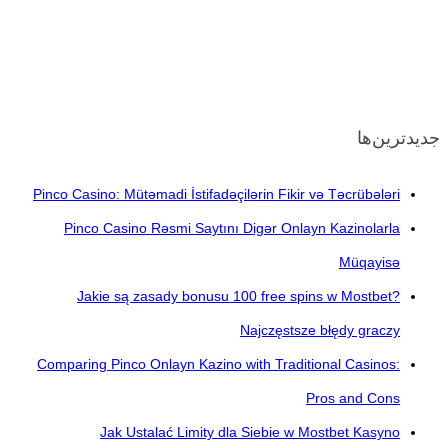
جدیدترین‌ها
Pinco Casino: Mütəmadi İstifadəçilərin Fikir və Təcrübələri
Pinco Casino Rəsmi Saytını Digər Onlayn Kazinolarla
Müqayisə
Jakie są zasady bonusu 100 free spins w Mostbet?
Najczęstsze błędy graczy
Comparing Pinco Onlayn Kazino with Traditional Casinos:
Pros and Cons
Jak Ustalać Limity dla Siebie w Mostbet Kasyno