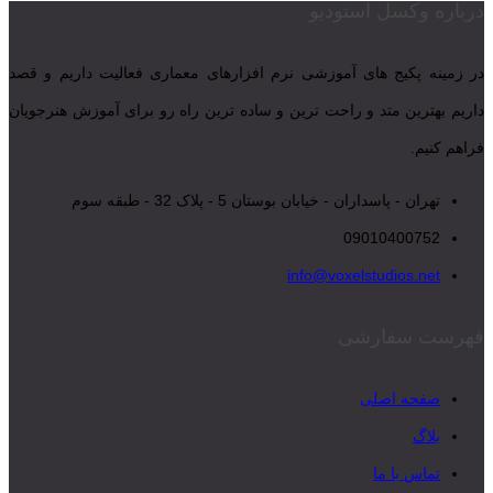
درباره وکسل استودیو
در زمینه پکیج های آموزشی نرم افزارهای معماری فعالیت داریم و قصد
داریم بهترین متد و راحت ترین و ساده ترین راه رو برای آموزش هنرجویان
فراهم کنیم.
تهران - پاسداران - خیابان بوستان 5 - پلاک 32 - طبقه سوم
09010400752
info@voxelstudios.net
فهرست سفارشی
صفحه اصلی
بلاگ
تماس با ما