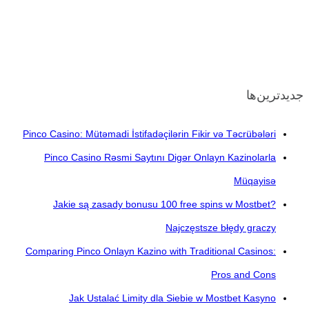
جدیدترین‌ها
Pinco Casino: Mütəmadi İstifadəçilərin Fikir və Təcrübələri
Pinco Casino Rəsmi Saytını Digər Onlayn Kazinolarla
Müqayisə
Jakie są zasady bonusu 100 free spins w Mostbet?
Najczęstsze błędy graczy
Comparing Pinco Onlayn Kazino with Traditional Casinos:
Pros and Cons
Jak Ustalać Limity dla Siebie w Mostbet Kasyno