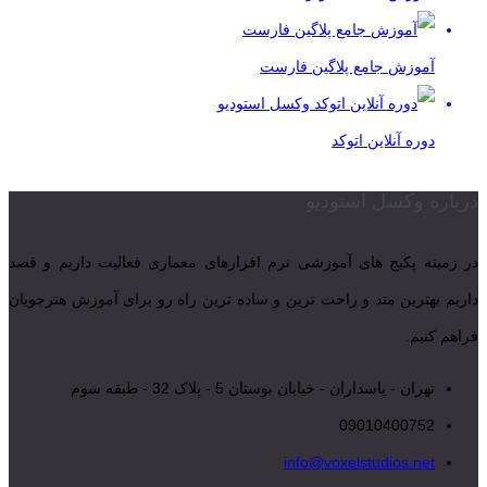
آموزش جامع پلاگین فارست
دوره آنلاین اتوکد
درباره وکسل استودیو
در زمینه پکیج های آموزشی نرم افزارهای معماری فعالیت داریم و قصد
داریم بهترین متد و راحت ترین و ساده ترین راه رو برای آموزش هنرجویان
فراهم کنیم.
تهران - پاسداران - خیابان بوستان 5 - پلاک 32 - طبقه سوم
09010400752
info@voxelstudios.net