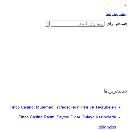
از...
بیشتر بخوانید
جستجو برای:
جدیدترین‌ها
Pinco Casino: Mütəmadi İstifadəçilərin Fikir və Təcrübələri
Pinco Casino Rəsmi Saytını Digər Onlayn Kazinolarla
Müqayisə