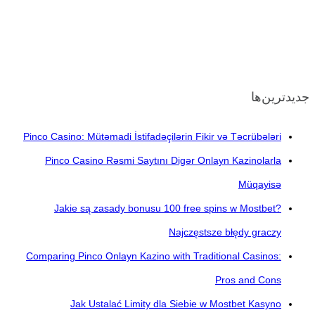
جدیدترین‌ها
Pinco Casino: Mütəmadi İstifadəçilərin Fikir və Təcrübələri
Pinco Casino Rəsmi Saytını Digər Onlayn Kazinolarla
Müqayisə
Jakie są zasady bonusu 100 free spins w Mostbet?
Najczęstsze błędy graczy
Comparing Pinco Onlayn Kazino with Traditional Casinos:
Pros and Cons
Jak Ustalać Limity dla Siebie w Mostbet Kasyno