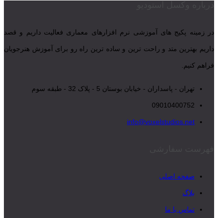
درباره وکسل استودیو
در زمینه پکیج های آموزشی نرم افزارهای معماری فعالیت داریم و قصد
داریم بهترین متد و راحت ترین و ساده ترین راه رو برای آموزش هنرجویان
فراهم کنیم.
تهران - پاسداران - خیابان بوستان 5 - پلاک 32 - طبقه سوم
09010400752
info@voxelstudios.net
فهرست سفارشی
صفحه اصلی
بلاگ
تماس با ما