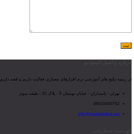
درباره وکسل استودیو
در زمینه پکیج های آموزشی نرم افزارهای معماری فعالیت داریم و قصد داریم 
تهران - پاسداران - خیابان بوستان 5 - پلاک 32 - طبقه سوم
09010400752
info@voxelstudios.net
فهرست سفارشی