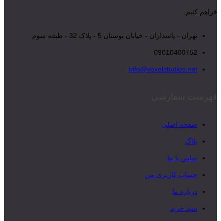
فراهم کنیم.
تهران - پاسداران - خیابان بوستان 5 - پلاک 32 - طبقه سوم
09010400752
info@voxelstudios.net
فهرست سفارشی
صفحه اصلی
بلاگ
تماس با ما
حساب کاربری من
درباره ما
سبد خرید