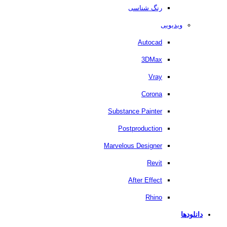
رنگ شناسی
ویدیویی
Autocad
3DMax
Vray
Corona
Substance Painter
Postproduction
Marvelous Designer
Revit
After Effect
Rhino
دانلودها