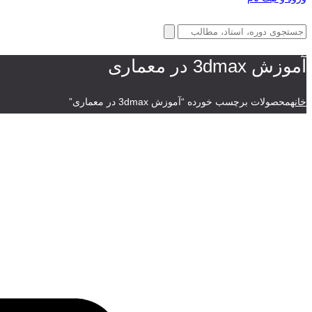
آموزش 3dmax در معماری
خانه
محصولات برچسب خورده “آموزش 3dmax در معماری”