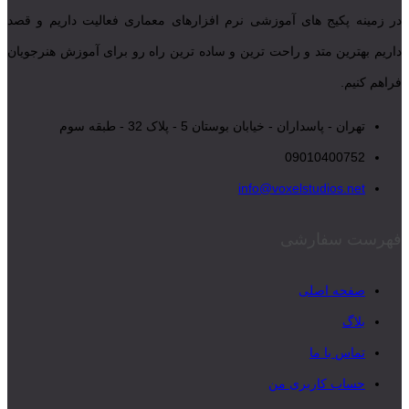
در زمینه پکیج های آموزشی نرم افزارهای معماری فعالیت داریم و قصد
داریم بهترین متد و راحت ترین و ساده ترین راه رو برای آموزش هنرجویان
فراهم کنیم.
تهران - پاسداران - خیابان بوستان 5 - پلاک 32 - طبقه سوم
09010400752
info@voxelstudios.net
فهرست سفارشی
صفحه اصلی
بلاگ
تماس با ما
حساب کاربری من