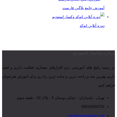
آموزش جامع پلاگین فارست
دوره آنلاین اتوکد
درباره وکسل استودیو
در زمینه پکیج های آموزشی نرم افزارهای معماری فعالیت داریم و قصد
داریم بهترین متد و راحت ترین و ساده ترین راه رو برای آموزش هنرجویان
فراهم کنیم.
تهران - پاسداران - خیابان بوستان 5 - پلاک 32 - طبقه سوم
09010400752
info@voxelstudios.net