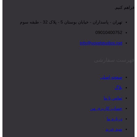
فراهم کنیم.
تهران - پاسداران - خیابان بوستان 5 - پلاک 32 - طبقه سوم
09010400752
info@voxelstudios.net
فهرست سفارشی
صفحه اصلی
بلاگ
تماس با ما
حساب کاربری من
درباره ما
سبد خرید