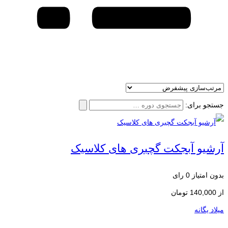
جستجو برای:
آرشیو آبجکت گچبری های کلاسیک
بدون امتیاز
0 رای
از
140,000
تومان
میلاد یگانه