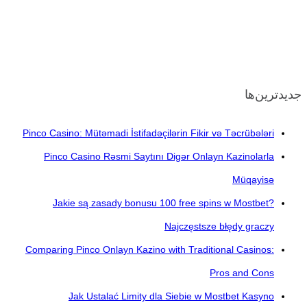
جدیدترین‌ها
Pinco Casino: Mütəmadi İstifadəçilərin Fikir və Təcrübələri
Pinco Casino Rəsmi Saytını Digər Onlayn Kazinolarla
Müqayisə
Jakie są zasady bonusu 100 free spins w Mostbet?
Najczęstsze błędy graczy
Comparing Pinco Onlayn Kazino with Traditional Casinos:
Pros and Cons
Jak Ustalać Limity dla Siebie w Mostbet Kasyno