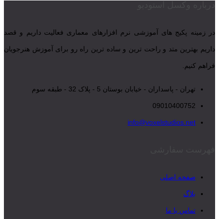
درباره وکسل استودیو
در زمینه پکیج های آموزشی نرم افزارهای معماری فعالیت داریم و قصد
داریم بهترین متد و راحت ترین و ساده ترین راه رو برای آموزش هنرجویان
فراهم کنیم.
تهران - پاسداران - خیابان بوستان 5 - پلاک 32 - طبقه سوم
09010400752
info@voxelstudios.net
فهرست سفارشی
صفحه اصلی
بلاگ
تماس با ما