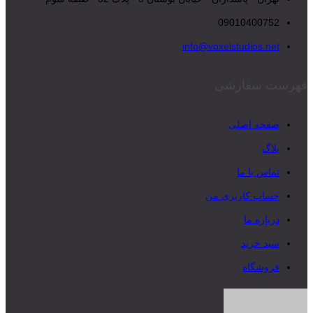
09010400752
info@voxelstudios.net
فهرست سفارشی
صفحه اصلی
بلاگ
تماس با ما
حساب کاربری من
درباره ما
سبد خرید
فروشگاه