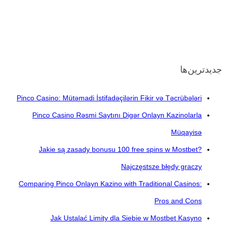
جدیدترین‌ها
Pinco Casino: Mütəmadi İstifadəçilərin Fikir və Təcrübələri
Pinco Casino Rəsmi Saytını Digər Onlayn Kazinolarla
Müqayisə
Jakie są zasady bonusu 100 free spins w Mostbet?
Najczęstsze błędy graczy
Comparing Pinco Onlayn Kazino with Traditional Casinos:
Pros and Cons
Jak Ustalać Limity dla Siebie w Mostbet Kasyno