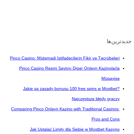
جدیدترین‌ها
Pinco Casino: Mütəmadi İstifadəçilərin Fikir və Təcrübələri
Pinco Casino Rəsmi Saytını Digər Onlayn Kazinolarla
Müqayisə
Jakie są zasady bonusu 100 free spins w Mostbet?
Najczęstsze błędy graczy
Comparing Pinco Onlayn Kazino with Traditional Casinos:
Pros and Cons
Jak Ustalać Limity dla Siebie w Mostbet Kasyno