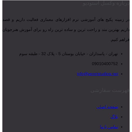
درباره وکسل استودیو
در زمینه پکیج های آموزشی نرم افزارهای معماری فعالیت داریم و قصد
داریم بهترین متد و راحت ترین و ساده ترین راه رو برای آموزش هنرجویان
فراهم کنیم.
تهران - پاسداران - خیابان بوستان 5 - پلاک 32 - طبقه سوم
09010400752
info@voxelstudios.net
فهرست سفارشی
صفحه اصلی
بلاگ
تماس با ما