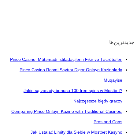
جدیدترین‌ها
Pinco Casino: Mütəmadi İstifadəçilərin Fikir və Təcrübələri
Pinco Casino Rəsmi Saytını Digər Onlayn Kazinolarla
Müqayisə
Jakie są zasady bonusu 100 free spins w Mostbet?
Najczęstsze błędy graczy
Comparing Pinco Onlayn Kazino with Traditional Casinos:
Pros and Cons
Jak Ustalać Limity dla Siebie w Mostbet Kasyno