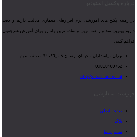
درباره وکسل استودیو
در زمینه پکیج های آموزشی نرم افزارهای معماری فعالیت داریم و قصد
داریم بهترین متد و راحت ترین و ساده ترین راه رو برای آموزش هنرجویان
فراهم کنیم.
تهران - پاسداران - خیابان بوستان 5 - پلاک 32 - طبقه سوم
09010400752
info@voxelstudios.net
فهرست سفارشی
صفحه اصلی
بلاگ
تماس با ما