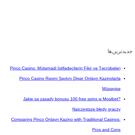
جدیدترین‌ها
Pinco Casino: Mütəmadi İstifadəçilərin Fikir və Təcrübələri
Pinco Casino Rəsmi Saytını Digər Onlayn Kazinolarla
Müqayisə
Jakie są zasady bonusu 100 free spins w Mostbet?
Najczęstsze błędy graczy
Comparing Pinco Onlayn Kazino with Traditional Casinos:
Pros and Cons