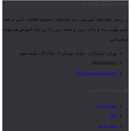
درباره وکسل استودیو
در زمینه پکیج های آموزشی نرم افزارهای معماری فعالیت داریم و قصد
داریم بهترین متد و راحت ترین و ساده ترین راه رو برای آموزش هنرجویان
فراهم کنیم.
تهران - پاسداران - خیابان بوستان 5 - پلاک 32 - طبقه سوم
09010400752
info@voxelstudios.net
فهرست سفارشی
صفحه اصلی
بلاگ
تماس با ما