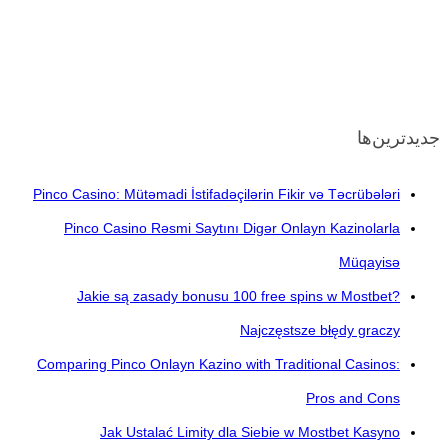
جدیدترین‌ها
Pinco Casino: Mütəmadi İstifadəçilərin Fikir və Təcrübələri
Pinco Casino Rəsmi Saytını Digər Onlayn Kazinolarla
Müqayisə
Jakie są zasady bonusu 100 free spins w Mostbet?
Najczęstsze błędy graczy
Comparing Pinco Onlayn Kazino with Traditional Casinos:
Pros and Cons
Jak Ustalać Limity dla Siebie w Mostbet Kasyno