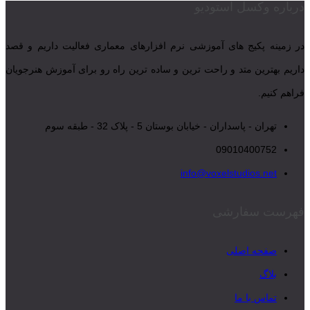
درباره وکسل استودیو
در زمینه پکیج های آموزشی نرم افزارهای معماری فعالیت داریم و قصد
داریم بهترین متد و راحت ترین و ساده ترین راه رو برای آموزش هنرجویان
فراهم کنیم.
تهران - پاسداران - خیابان بوستان 5 - پلاک 32 - طبقه سوم
09010400752
info@voxelstudios.net
فهرست سفارشی
صفحه اصلی
بلاگ
تماس با ما