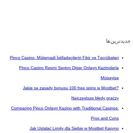
جدیدترین‌ها
Pinco Casino: Mütəmadi İstifadəçilərin Fikir və Təcrübələri
Pinco Casino Rəsmi Saytını Digər Onlayn Kazinolarla
Müqayisə
Jakie są zasady bonusu 100 free spins w Mostbet?
Najczęstsze błędy graczy
Comparing Pinco Onlayn Kazino with Traditional Casinos:
Pros and Cons
Jak Ustalać Limity dla Siebie w Mostbet Kasyno