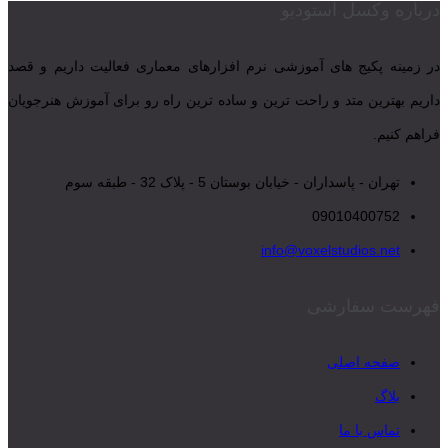
درباره وکسل استودیو
در زمینه پکیج های آموزشی نرم افزارهای معماری فعالیت داریم و قصد
داریم بهترین متد و راحت ترین و ساده ترین راه رو برای آموزش هنرجویان
فراهم کنیم.
تهران - پاسداران - خیابان بوستان 5 - پلاک 32 - طبقه سوم
09010400752
info@voxelstudios.net
فهرست سفارشی
صفحه اصلی
بلاگ
تماس با ما