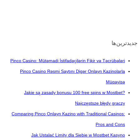
جدیدترین‌ها
Pinco Casino: Mütəmadi İstifadəçilərin Fikir və Təcrübələri
Pinco Casino Rəsmi Saytını Digər Onlayn Kazinolarla
Müqayisə
Jakie są zasady bonusu 100 free spins w Mostbet?
Najczęstsze błędy graczy
Comparing Pinco Onlayn Kazino with Traditional Casinos:
Pros and Cons
Jak Ustalać Limity dla Siebie w Mostbet Kasyno