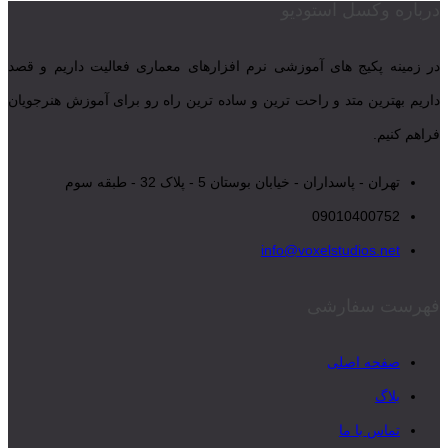
درباره وکسل استودیو
در زمینه پکیج های آموزشی نرم افزارهای معماری فعالیت داریم و قصد
داریم بهترین متد و راحت ترین و ساده ترین راه رو برای آموزش هنرجویان
فراهم کنیم.
تهران - پاسداران - خیابان بوستان 5 - پلاک 32 - طبقه سوم
09010400752
info@voxelstudios.net
فهرست سفارشی
صفحه اصلی
بلاگ
تماس با ما