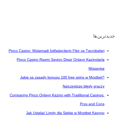
جدیدترین‌ها
Pinco Casino: Mütəmadi İstifadəçilərin Fikir və Təcrübələri
Pinco Casino Rəsmi Saytını Digər Onlayn Kazinolarla
Müqayisə
Jakie są zasady bonusu 100 free spins w Mostbet?
Najczęstsze błędy graczy
Comparing Pinco Onlayn Kazino with Traditional Casinos:
Pros and Cons
Jak Ustalać Limity dla Siebie w Mostbet Kasyno