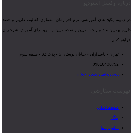
درباره وکسل استودیو
در زمینه پکیج های آموزشی نرم افزارهای معماری فعالیت داریم و قصد
داریم بهترین متد و راحت ترین و ساده ترین راه رو برای آموزش هنرجویان
فراهم کنیم.
تهران - پاسداران - خیابان بوستان 5 - پلاک 32 - طبقه سوم
09010400752
info@voxelstudios.net
فهرست سفارشی
صفحه اصلی
بلاگ
تماس با ما