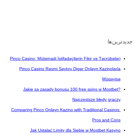
جدیدترین‌ها
Pinco Casino: Mütəmadi İstifadəçilərin Fikir və Təcrübələri
Pinco Casino Rəsmi Saytını Digər Onlayn Kazinolarla
Müqayisə
Jakie są zasady bonusu 100 free spins w Mostbet?
Najczęstsze błędy graczy
Comparing Pinco Onlayn Kazino with Traditional Casinos:
Pros and Cons
Jak Ustalać Limity dla Siebie w Mostbet Kasyno