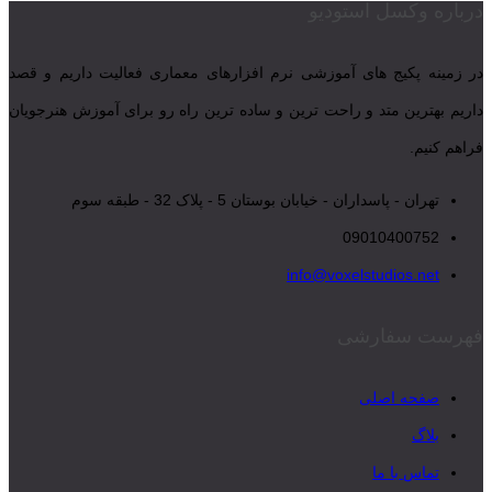
درباره وکسل استودیو
در زمینه پکیج های آموزشی نرم افزارهای معماری فعالیت داریم و قصد
داریم بهترین متد و راحت ترین و ساده ترین راه رو برای آموزش هنرجویان
فراهم کنیم.
تهران - پاسداران - خیابان بوستان 5 - پلاک 32 - طبقه سوم
09010400752
info@voxelstudios.net
فهرست سفارشی
صفحه اصلی
بلاگ
تماس با ما