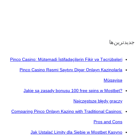
جدیدترین‌ها
Pinco Casino: Mütəmadi İstifadəçilərin Fikir və Təcrübələri
Pinco Casino Rəsmi Saytını Digər Onlayn Kazinolarla
Müqayisə
Jakie są zasady bonusu 100 free spins w Mostbet?
Najczęstsze błędy graczy
Comparing Pinco Onlayn Kazino with Traditional Casinos:
Pros and Cons
Jak Ustalać Limity dla Siebie w Mostbet Kasyno