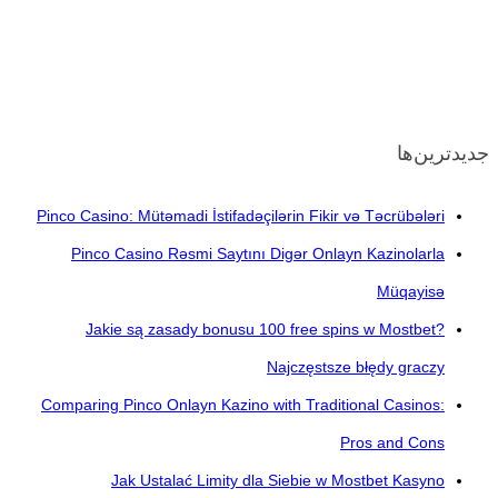
جدیدترین‌ها
Pinco Casino: Mütəmadi İstifadəçilərin Fikir və Təcrübələri
Pinco Casino Rəsmi Saytını Digər Onlayn Kazinolarla
Müqayisə
Jakie są zasady bonusu 100 free spins w Mostbet?
Najczęstsze błędy graczy
Comparing Pinco Onlayn Kazino with Traditional Casinos:
Pros and Cons
Jak Ustalać Limity dla Siebie w Mostbet Kasyno