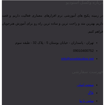
درباره وکسل استودیو
در زمینه پکیج های آموزشی نرم افزارهای معماری فعالیت داریم و قصد
داریم بهترین متد و راحت ترین و ساده ترین راه رو برای آموزش هنرجویان
فراهم کنیم.
تهران - پاسداران - خیابان بوستان 5 - پلاک 32 - طبقه سوم
09010400752
info@voxelstudios.net
فهرست سفارشی
صفحه اصلی
بلاگ
تماس با ما