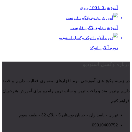
آموزش 0 تا 100 ویری
آموزش جامع پلاگین فارست
دوره آنلاین اتوکد
درباره وکسل استودیو
در زمینه پکیج های آموزشی نرم افزارهای معماری فعالیت داریم و قصد
داریم بهترین متد و راحت ترین و ساده ترین راه رو برای آموزش هنرجویان
فراهم کنیم.
تهران - پاسداران - خیابان بوستان 5 - پلاک 32 - طبقه سوم
09010400752