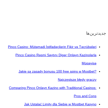
جدیدترین‌ها
Pinco Casino: Mütəmadi İstifadəçilərin Fikir və Təcrübələri
Pinco Casino Rəsmi Saytını Digər Onlayn Kazinolarla
Müqayisə
Jakie są zasady bonusu 100 free spins w Mostbet?
Najczęstsze błędy graczy
Comparing Pinco Onlayn Kazino with Traditional Casinos:
Pros and Cons
Jak Ustalać Limity dla Siebie w Mostbet Kasyno