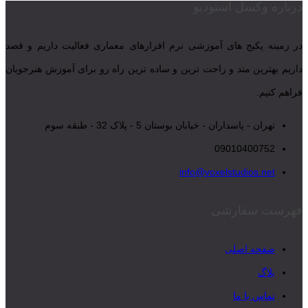
درباره وکسل استودیو
در زمینه پکیج های آموزشی نرم افزارهای معماری فعالیت داریم و قصد
داریم بهترین متد و راحت ترین و ساده ترین راه رو برای آموزش هنرجویان
فراهم کنیم.
تهران - پاسداران - خیابان بوستان 5 - پلاک 32 - طبقه سوم
09010400752
info@voxelstudios.net
فهرست سفارشی
صفحه اصلی
بلاگ
تماس با ما