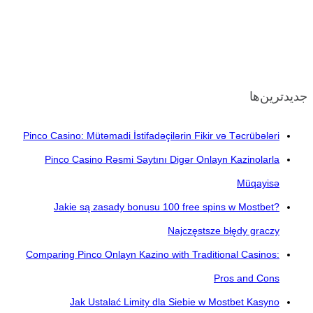
جدیدترین‌ها
Pinco Casino: Mütəmadi İstifadəçilərin Fikir və Təcrübələri
Pinco Casino Rəsmi Saytını Digər Onlayn Kazinolarla
Müqayisə
Jakie są zasady bonusu 100 free spins w Mostbet?
Najczęstsze błędy graczy
Comparing Pinco Onlayn Kazino with Traditional Casinos:
Pros and Cons
Jak Ustalać Limity dla Siebie w Mostbet Kasyno