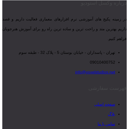
درباره وکسل استودیو
در زمینه پکیج های آموزشی نرم افزارهای معماری فعالیت داریم و قصد
داریم بهترین متد و راحت ترین و ساده ترین راه رو برای آموزش هنرجویان
فراهم کنیم.
تهران - پاسداران - خیابان بوستان 5 - پلاک 32 - طبقه سوم
09010400752
info@voxelstudios.net
فهرست سفارشی
صفحه اصلی
بلاگ
تماس با ما