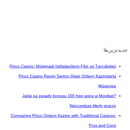
جدیدترین‌ها
Pinco Casino: Mütəmadi İstifadəçilərin Fikir və Təcrübələri
Pinco Casino Rəsmi Saytını Digər Onlayn Kazinolarla
Müqayisə
Jakie są zasady bonusu 100 free spins w Mostbet?
Najczęstsze błędy graczy
Comparing Pinco Onlayn Kazino with Traditional Casinos:
Pros and Cons