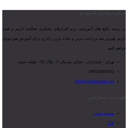
درباره وکسل استودیو
در زمینه پکیج های آموزشی نرم افزارهای معماری فعالیت داریم و قصد
داریم بهترین متد و راحت ترین و ساده ترین راه رو برای آموزش هنرجویان
فراهم کنیم.
تهران - پاسداران - خیابان بوستان 5 - پلاک 32 - طبقه سوم
09010400752
info@voxelstudios.net
فهرست سفارشی
صفحه اصلی
بلاگ