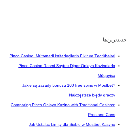
جدیدترین‌ها
Pinco Casino: Mütəmadi İstifadəçilərin Fikir və Təcrübələri
Pinco Casino Rəsmi Saytını Digər Onlayn Kazinolarla
Müqayisə
Jakie są zasady bonusu 100 free spins w Mostbet?
Najczęstsze błędy graczy
Comparing Pinco Onlayn Kazino with Traditional Casinos:
Pros and Cons
Jak Ustalać Limity dla Siebie w Mostbet Kasyno