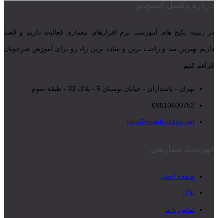
درباره وکسل استودیو
در زمینه پکیج های آموزشی نرم افزارهای معماری فعالیت داریم و قصد
داریم بهترین متد و راحت ترین و ساده ترین راه رو برای آموزش هنرجویان
فراهم کنیم.
تهران - پاسداران - خیابان بوستان 5 - پلاک 32 - طبقه سوم
09010400752
info@voxelstudios.net
فهرست سفارشی
صفحه اصلی
بلاگ
تماس با ما