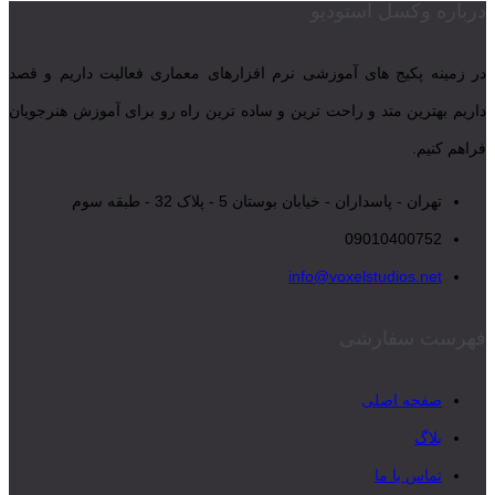
درباره وکسل استودیو
در زمینه پکیج های آموزشی نرم افزارهای معماری فعالیت داریم و قصد
داریم بهترین متد و راحت ترین و ساده ترین راه رو برای آموزش هنرجویان
فراهم کنیم.
تهران - پاسداران - خیابان بوستان 5 - پلاک 32 - طبقه سوم
09010400752
info@voxelstudios.net
فهرست سفارشی
صفحه اصلی
بلاگ
تماس با ما