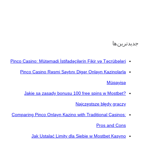
جدیدترین‌ها
Pinco Casino: Mütəmadi İstifadəçilərin Fikir və Təcrübələri
Pinco Casino Rəsmi Saytını Digər Onlayn Kazinolarla
Müqayisə
Jakie są zasady bonusu 100 free spins w Mostbet?
Najczęstsze błędy graczy
Comparing Pinco Onlayn Kazino with Traditional Casinos:
Pros and Cons
Jak Ustalać Limity dla Siebie w Mostbet Kasyno