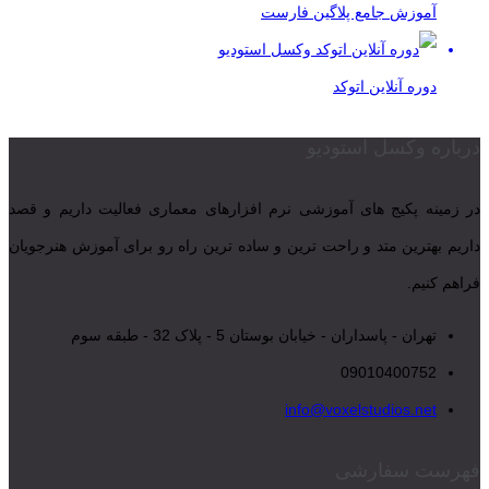
آموزش جامع پلاگین فارست
دوره آنلاین اتوکد
درباره وکسل استودیو
در زمینه پکیج های آموزشی نرم افزارهای معماری فعالیت داریم و قصد
داریم بهترین متد و راحت ترین و ساده ترین راه رو برای آموزش هنرجویان
فراهم کنیم.
تهران - پاسداران - خیابان بوستان 5 - پلاک 32 - طبقه سوم
09010400752
info@voxelstudios.net
فهرست سفارشی