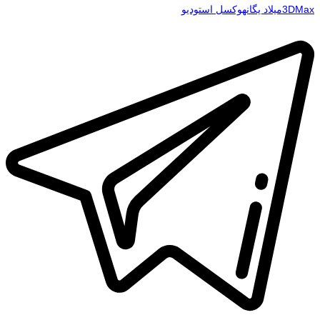
3DMax
میلاد یگانه
وکسل استودیو