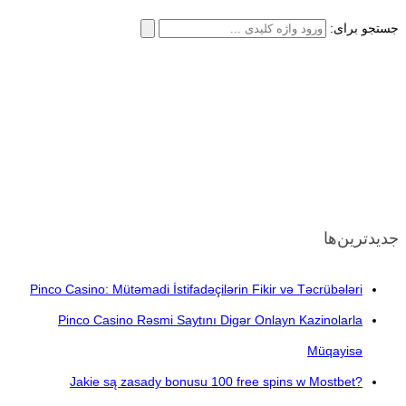
جستجو برای:
جدیدترین‌ها
Pinco Casino: Mütəmadi İstifadəçilərin Fikir və Təcrübələri
Pinco Casino Rəsmi Saytını Digər Onlayn Kazinolarla
Müqayisə
Jakie są zasady bonusu 100 free spins w Mostbet?