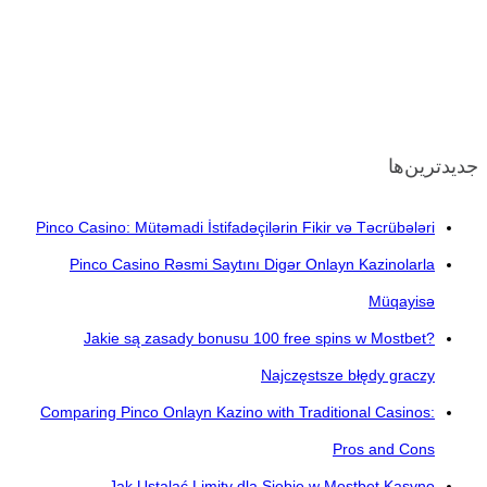
جدیدترین‌ها
Pinco Casino: Mütəmadi İstifadəçilərin Fikir və Təcrübələri
Pinco Casino Rəsmi Saytını Digər Onlayn Kazinolarla
Müqayisə
Jakie są zasady bonusu 100 free spins w Mostbet?
Najczęstsze błędy graczy
Comparing Pinco Onlayn Kazino with Traditional Casinos:
Pros and Cons
Jak Ustalać Limity dla Siebie w Mostbet Kasyno