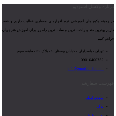
درباره وکسل استودیو
در زمینه پکیج های آموزشی نرم افزارهای معماری فعالیت داریم و قصد
داریم بهترین متد و راحت ترین و ساده ترین راه رو برای آموزش هنرجویان
فراهم کنیم.
تهران - پاسداران - خیابان بوستان 5 - پلاک 32 - طبقه سوم
09010400752
info@voxelstudios.net
فهرست سفارشی
صفحه اصلی
بلاگ
تماس با ما