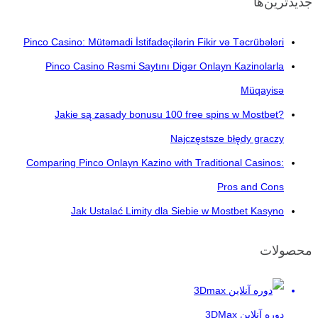
جدیدترین‌ها
Pinco Casino: Mütəmadi İstifadəçilərin Fikir və Təcrübələri
Pinco Casino Rəsmi Saytını Digər Onlayn Kazinolarla
Müqayisə
Jakie są zasady bonusu 100 free spins w Mostbet?
Najczęstsze błędy graczy
Comparing Pinco Onlayn Kazino with Traditional Casinos:
Pros and Cons
Jak Ustalać Limity dla Siebie w Mostbet Kasyno
محصولات
دوره آنلاین 3DMax