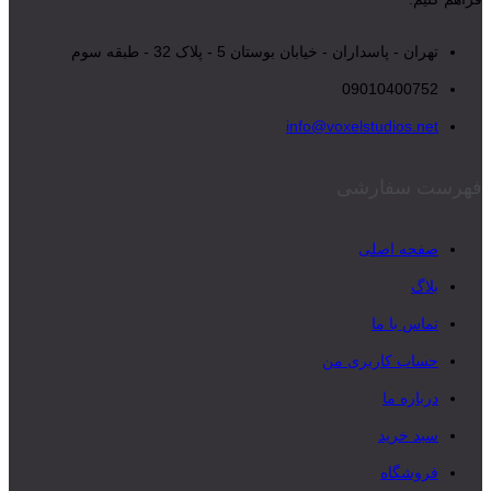
تهران - پاسداران - خیابان بوستان 5 - پلاک 32 - طبقه سوم
09010400752
info@voxelstudios.net
فهرست سفارشی
صفحه اصلی
بلاگ
تماس با ما
حساب کاربری من
درباره ما
سبد خرید
فروشگاه