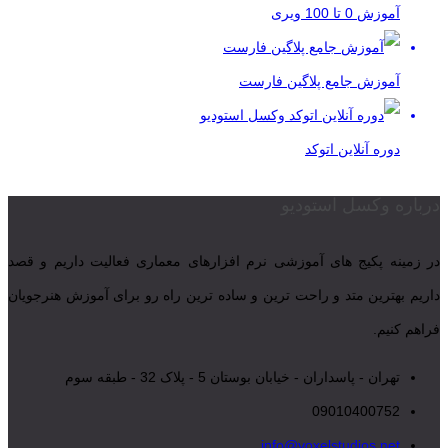
آموزش 0 تا 100 ویری
آموزش جامع پلاگین فارست
دوره آنلاین اتوکد
درباره وکسل استودیو
در زمینه پکیج های آموزشی نرم افزارهای معماری فعالیت داریم و قصد
داریم بهترین متد و راحت ترین و ساده ترین راه رو برای آموزش هنرجویان
فراهم کنیم.
تهران - پاسداران - خیابان بوستان 5 - پلاک 32 - طبقه سوم
09010400752
info@voxelstudios.net