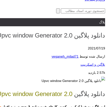
بلاگ
دانلود پلاگین Upvc window Generator 2.0
2021/07/19
ارسال شده توسط
yeganeh_milad71
پلاگین و اسکریپت
2.57k بازدید
دانلود پلاگین
pvc window Generator 2.0
این پلاگین به شما کمک می کند در کارهای شبیه سازی 3 بعدی در نرم افزار
x