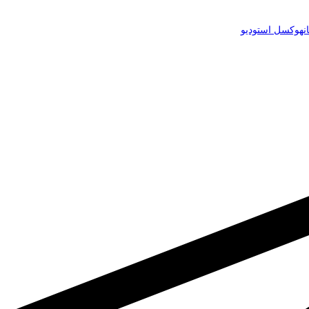
نه
وکسل استودیو