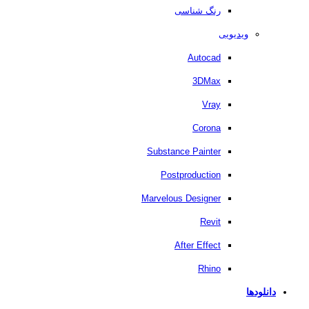
رنگ شناسی
ویدیویی
Autocad
3DMax
Vray
Corona
Substance Painter
Postproduction
Marvelous Designer
Revit
After Effect
Rhino
دانلودها