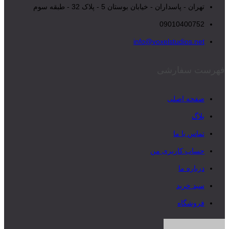
تهران - پاسداران - خیابان بوستان 5 - پلاک 32 - طبقه سوم
09010400752
info@voxelstudios.net
فهرست سفارشی
صفحه اصلی
بلاگ
تماس با ما
حساب کاربری من
درباره ما
سبد خرید
فروشگاه