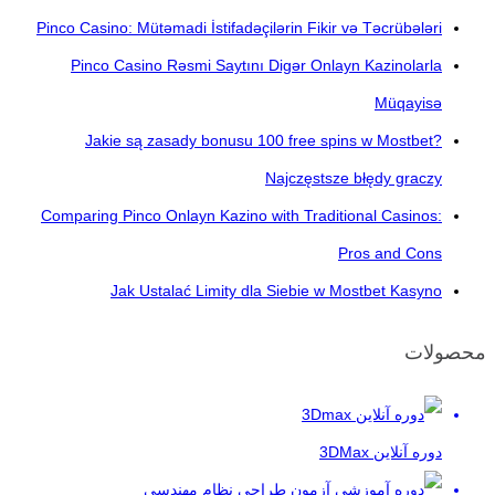
Pinco Casino: Mütəmadi İstifadəçilərin Fikir və Təcrübələri
Pinco Casino Rəsmi Saytını Digər Onlayn Kazinolarla
Müqayisə
Jakie są zasady bonusu 100 free spins w Mostbet?
Najczęstsze błędy graczy
Comparing Pinco Onlayn Kazino with Traditional Casinos:
Pros and Cons
Jak Ustalać Limity dla Siebie w Mostbet Kasyno
محصولات
دوره آنلاین 3DMax