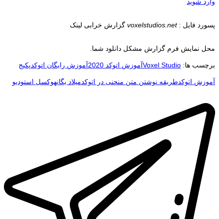
وارد شوید
پسورد فایل :
voxelstudios.net
گزارش خرابی لینک
محل نمایش فرم گزارش مشکل دانلود شما.
برچسب ها:
Voxel Studio
آموزش اتوکد 2020
آموزش رایگان اتوکد
پکیج
آموزش اتوکد
طریقه نوشتن متن منحنی در اتوکد
میلاد یگانه
وکسل استودیو