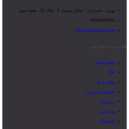
تهران - پاسداران - خیابان بوستان 5 - پلاک 32 - طبقه سوم
09010400752
info@voxelstudios.net
فهرست سفارشی
صفحه اصلی
بلاگ
تماس با ما
حساب کاربری من
درباره ما
سبد خرید
فروشگاه